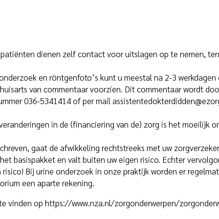
 patiënten dienen zelf contact voor uitslagen op te nemen, tenz
donderzoek en röntgenfoto’s kunt u meestal na 2-3 werkdagen
huisarts van commentaar voorzien. Dit commentaar wordt door
 nummer 036-5341414 of per mail assistentedokterdidden@ezorg
randeringen in de (financiering van de) zorg is het moeilijk om
schreven, gaat de afwikkeling rechtstreeks met uw zorgverzeker
het basispakket en valt buiten uw eigen risico. Echter vervol
n risico! Bij urine onderzoek in onze praktijk worden er regelm
atorium een aparte rekening.
 te vinden op
https://www.nza.nl/zorgonderwerpen/zorgonderw