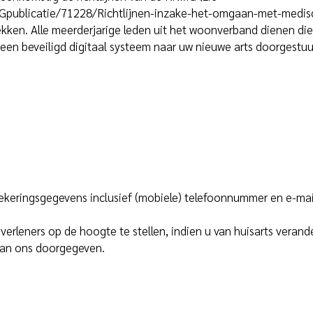
MGpublicatie/71228/Richtlijnen-inzake-het-omgaan-met-medisc
ekken. Alle meerderjarige leden uit het woonverband dienen di
ia een beveiligd digitaal systeem naar uw nieuwe arts doorgest
zekeringsgegevens inclusief (mobiele) telefoonnummer en e-ma
erleners op de hoogte te stellen, indien u van huisarts verande
aan ons doorgegeven.