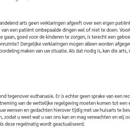
delend arts geen verklaringen afgeeft over een eigen patiënt,w
 van een patiënt ombepaalde dingen wel of niet te doen. Voorbe
te gaan, goed voor de kinderen te zorgen, is terecht een gebo
ruimte? Dergelijke verklaringen mogen alleen worden afgegeve
oordeling maken van uw situatie. Als dat nodig is, kan die art
zend tegenover euthanasie. Er is echter geen sprake van een re
chtneming van de wettelijke regelgeving moeten komen tot een e
uw wensen en gedachten hierover tijdig met uw huisarts te besp
en, zodat u weet wat u van ons kan en mag verwachten en wij o
als deze regelmatig wordt geactualiseerd.