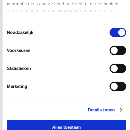
informatie die u aan ze heeft verstrekt of die ze hebben
verzameld op basis van uw gebruik van hun services.
Toestemmingsselectie
Noodzakelijk
Susanne
Voorkeuren
Praktijkmanager / DA
Aanwezig:
Statistieken
ma-di-vrij
Marketing
Details tonen
Alles toestaan